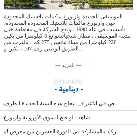
الموسيقى الجديدة واربورغ ماكينات بلاستيك المحدودة
خبى واربورغ ماكينات بلاستيك المحدودة المحدودة،
تأسست في عام 1998 . وتقع الشركة في مقاطعة خبى
مدينة الموسيقى ، مطار شيجياتشوانغ 6 كيلومترا من بكين
228 كيلومترا من ميناء تيانجين 275 كم ، بالقرب من
الطريق الوطني رقم 107 ، بكين و...
— المزيد —
DYNAMIC
- دينامية -
مبروك المجموعة 2016 و 2017 واربورغ تتلخص في الاعتراف بنجاح هذه السنة الجديدة الطرف
شاهد : لو فتح السوق الأوروبية واربورغ
الشركات المشاركة في الدورة العشرين من معرض ك