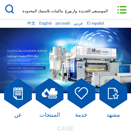

الصفحة الرئيسية

الموسيقى الجديدة واربورغ ماكينات بلاستيك المحدودة
عن
El español
عربي
русский
English
中文
دينامية
المنتجات
التعاون
خدمة
مشهد
رسالة/موعد
مشهد
خدمة
المنتجات
عن
الاتصال
CASE