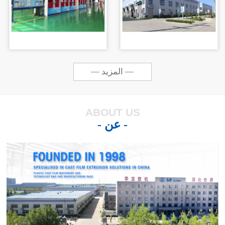
— المزيد —
ABOUT US
- عن -