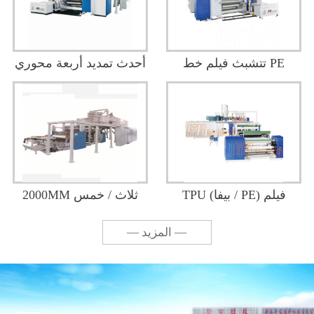
تتشبث فيلم خط PE
أحدث تمديد أربعة محوري
مقذوف شارك في خمسة
من PE امتداد الفيلم / فيلم
(ثلاثة محاور نظام لف)
خط إنتاج المراعي
TPU (بيفا / PE) فيلم
2000MM ثلاث / خمس
والخط التصفيح
سنوات مقذوف شارك
— المزيد —
عالي السرعة المصبوب
PE امتداد الخط السينمائي