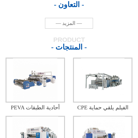
- التعاون -
— المزيد —
PRODUCT
- المنتجات -
CPE الفيلم يلقي حماية
PEVA أحادية الطبقات
خط الانتاج
شارك في مقذوف تنقش
فيلم مركب خط الانتاج