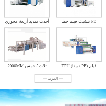
تتشبث فيلم خط PE
أحدث تمديد أربعة محوري
مقذوف شارك في خمسة
من PE امتداد الفيلم / فيلم
(ثلاثة محاور نظام لف)
خط إنتاج المراعي
TPU (بيفا / PE) فيلم
2000MM ثلاث / خمس
والخط التصفيح
سنوات مقذوف شارك
— المزيد —
عالي السرعة المصبوب
PE امتداد الخط السينمائي