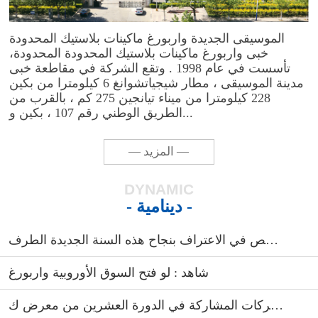
الموسيقى الجديدة واربورغ ماكينات بلاستيك المحدودة
خبى واربورغ ماكينات بلاستيك المحدودة المحدودة،
تأسست في عام 1998 . وتقع الشركة في مقاطعة خبى
مدينة الموسيقى ، مطار شيجياتشوانغ 6 كيلومترا من بكين
228 كيلومترا من ميناء تيانجين 275 كم ، بالقرب من
الطريق الوطني رقم 107 ، بكين و...
— المزيد —
DYNAMIC
- دينامية -
مبروك المجموعة 2016 و 2017 واربورغ تتلخص في الاعتراف بنجاح هذه السنة الجديدة الطرف
شاهد : لو فتح السوق الأوروبية واربورغ
الشركات المشاركة في الدورة العشرين من معرض ك