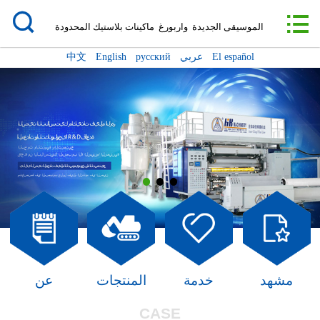

الصفحة الرئيسية

الموسيقى الجديدة واربورغ ماكينات بلاستيك المحدودة
عن
El español
عربي
русский
English
中文
دينامية
المنتجات
التعاون
خدمة
مشهد
رسالة/موعد
مشهد
خدمة
المنتجات
عن
الاتصال
CASE