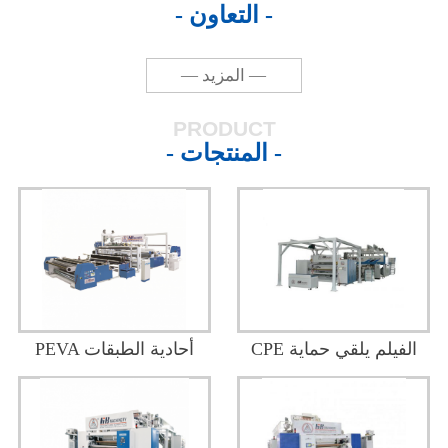
- التعاون -
— المزيد —
PRODUCT
- المنتجات -
CPE الفيلم يلقي حماية
PEVA أحادية الطبقات
خط الانتاج
شارك في مقذوف تنقش
فيلم مركب خط الانتاج