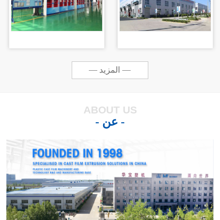
— المزيد —
ABOUT US
- عن -